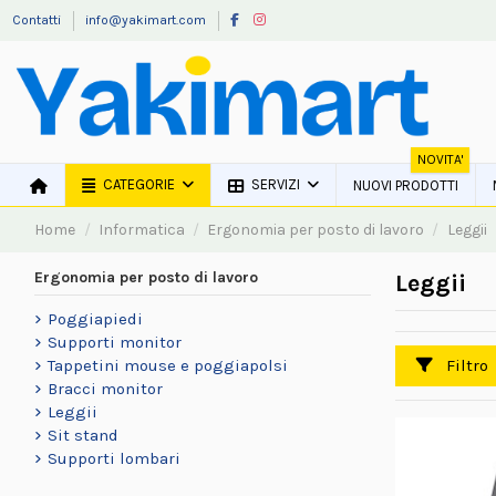
Contatti
info@yakimart.com
NOVITA'
CATEGORIE
SERVIZI
NUOVI PRODOTTI
Home
Informatica
Ergonomia per posto di lavoro
Leggii
Ergonomia per posto di lavoro
Leggii
Poggiapiedi
Supporti monitor
Filtro
Tappetini mouse e poggiapolsi
Bracci monitor
Leggii
Sit stand
Supporti lombari