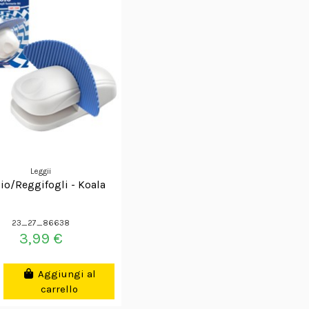
Leggii
io/Reggifogli - Koala
23_27_86638
3,99 €
Aggiungi al
carrello