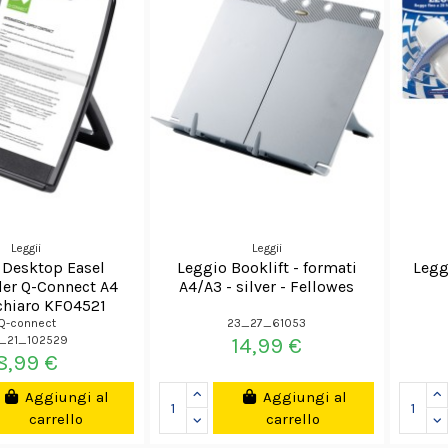
Leggii
Leggii
 Desktop Easel
Leggio Booklift - formati
Legg
er Q-Connect A4
A4/A3 - silver - Fellowes
chiaro KF04521
Q-connect
23_27_61053
_21_102529
14,99 €
8,99 €
Aggiungi al
Aggiungi al
carrello
carrello