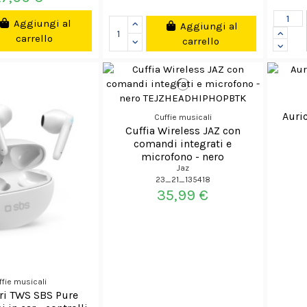
Aggiungi al
Aggiungi al
carrello
carrello
Auri
Cuffie musicali
Cuffia Wireless JAZ con
comandi integrati e
microfono - nero
TEJZHEADHIPHOPBTK
Jaz
23_21_135418
35,99 €
ffie musicali
ri TWS SBS Pure