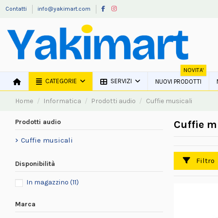
Contatti
info@yakimart.com
NOVITA'
CATEGORIE
SERVIZI
NUOVI PRODOTTI
Home
Informatica
Prodotti audio
Cuffie musicali
Prodotti audio
Cuffie m
Cuffie musicali
Filtro
Disponibilità
In magazzino
(11)
Marca