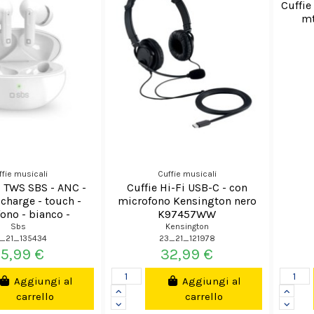
Cuffie
mt
ffie musicali
Cuffie musicali
i TWS SBS - ANC -
Cuffie Hi-Fi USB-C - con
 charge - touch -
microfono Kensington nero
ono - bianco -
K97457WW
TWSNHUSHBTW
Sbs
Kensington
_21_135434
23_21_121978
55,99 €
32,99 €
Aggiungi al
Aggiungi al
carrello
carrello