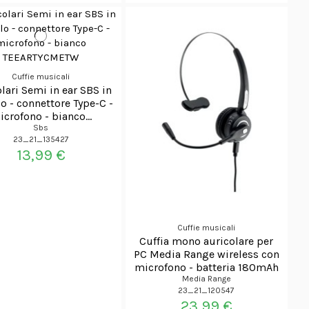
Cuffie musicali
lari Semi in ear SBS in
o - connettore Type-C -
crofono - bianco...
Sbs
23_21_135427
13,99 €
Cuffie musicali
Cuffia mono auricolare per
PC Media Range wireless con
microfono - batteria 180mAh
-...
Media Range
23_21_120547
23,99 €