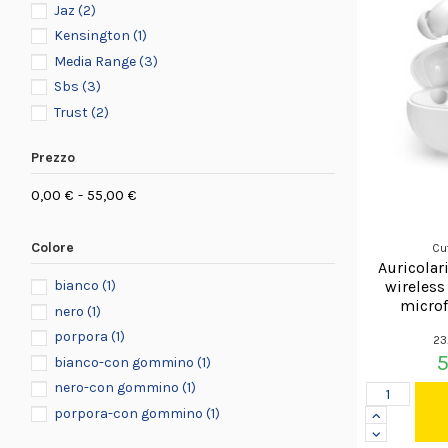
Jaz
(2)
Kensington
(1)
Media Range
(3)
Sbs
(3)
Trust
(2)
Prezzo
0,00 € - 55,00 €
Colore
Cu
Auricolar
wireless
bianco
(1)
microf
nero
(1)
TEEAR
porpora
(1)
23
bianco-con gommino
(1)
nero-con gommino
(1)
porpora-con gommino
(1)