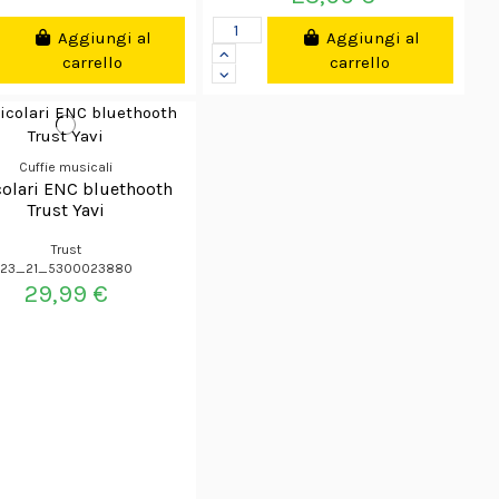
Aggiungi al
Aggiungi al
carrello
carrello
Cuffie musicali
colari ENC bluethooth
Trust Yavi
Trust
23_21_5300023880
29,99 €