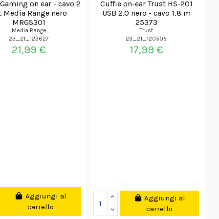
 Gaming on ear - cavo 2
Cuffie on-ear Trust HS-201
 Media Range nero
USB 2.0 nero - cavo 1,8 m
MRGS301
25373
Media Range
Trust
23_21_123627
23_21_120505
21,99 €
17,99 €
Aggiungi al
Aggiungi al
carrello
carrello