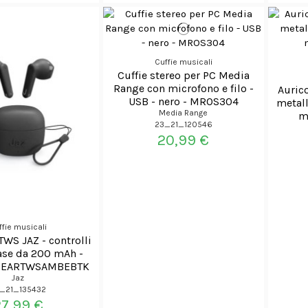
Cuffie musicali
Cuffie stereo per PC Media
Range con microfono e filo -
Aurico
USB - nero - MROS304
metall
Media Range
mi
23_21_120546
20,99 €
ffie musicali
TWS JAZ - controlli
ase da 200 mAh -
EJZEARTWSAMBEBTK
Jaz
_21_135432
27,99 €