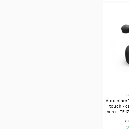
Cu
Auricolare 
touch - c
nero - T
23